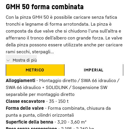
GMH 50 forma combinata
Con la pinza GMH 50 è possibile caricare senza fatica
tronchi e legname di forma arrotondata. La pinza è
composta da due valve che si chiudono l’una sull’altra e
afferrano il tronco dell’albero con grande forza. Le valve
della pinza possono essere utilizzate anche per caricare
rami secchi, sterpagli...
Mostra di più
METRICO
IMPERIAL
Alloggiamenti
-
Montaggio diretto / SWA 66 idraulico /
SWA 66 idraulico + SOLIDLINK / Sospensione SW
separabile per montaggio diretto
Classe escavatore
-
35 - 150 t
Forma delle valve
-
Forma combinata, chiusura da
punta a punta, cilindri orizzontali
Superficie della benna
-
3,20 - 3,60
m²
Peso senza sospensione
-
2.195 - 2.260
kg