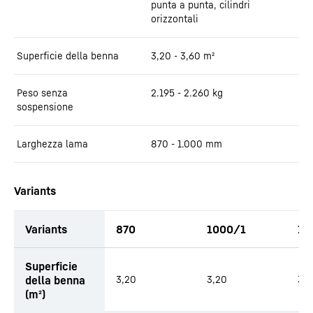
punta a punta, cilindri
orizzontali
Superficie della benna
3,20 - 3,60
m²
Peso senza
2.195 - 2.260
kg
sospensione
Larghezza lama
870 - 1.000
mm
Variants
Variants
870
1000/1
10
Superficie
della benna
3,20
3,20
3,6
(m²)