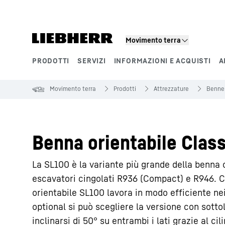
Movimento terra
PRODOTTI
SERVIZI
INFORMAZIONI E ACQUISTI
A
Segmenti di prodotto
Movimento terra
Prodotti
Attrezzature
Benne
Benna orientabile Clas
La SL100 è la variante più grande della benna o
escavatori cingolati R936 (Compact) e R946. Co
orientabile SL100 lavora in modo efficiente nei
optional si può scegliere la versione con sott
inclinarsi di 50° su entrambi i lati grazie al ci