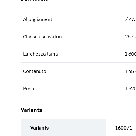
Alloggiamenti
/ / A
Classe escavatore
25 - 
Larghezza lama
1.60
Contenuto
1,45 
Peso
1.520
Variants
Variants
1600/1