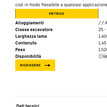
così in modo flessibile a qualsiasi applicazione
METRICO
Alloggiamenti
/ / 
Classe escavatore
25 -
Larghezza lama
1.60
Maggiori informazioni sulla società
Contenuto
1,45
Peso
1.52
Disponibilità
Ve