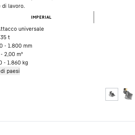
 di lavoro.
IMPERIAL
Attacco universale
 35 t
0 - 1.800
mm
Carriera in Liebherr
 - 2,00
m³
0 - 1.860
kg
di paesi