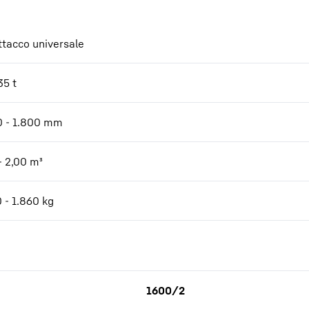
ttacco universale
35 t
0 - 1.800
mm
- 2,00
m³
 - 1.860
kg
1600/2