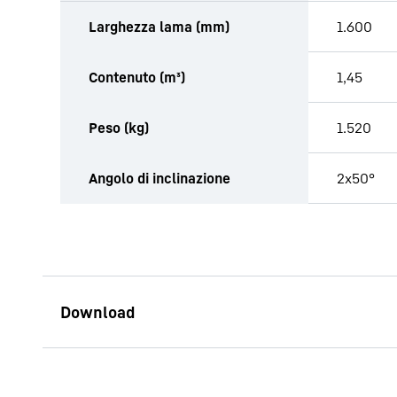
Larghezza lama (mm)
1.600
Contenuto (m³)
1,45
Peso (kg)
1.520
Angolo di inclinazione
2x50°
Opuscolo Benne