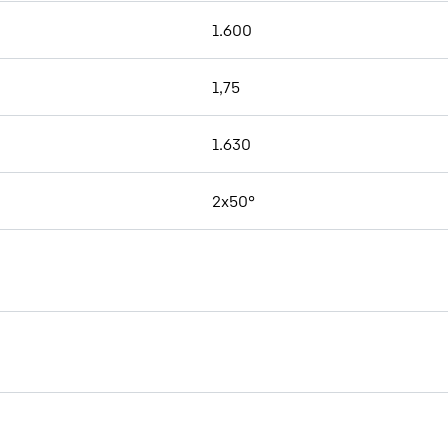
1.600
1,75
1.630
2x50°
Brochure Quick Coupling