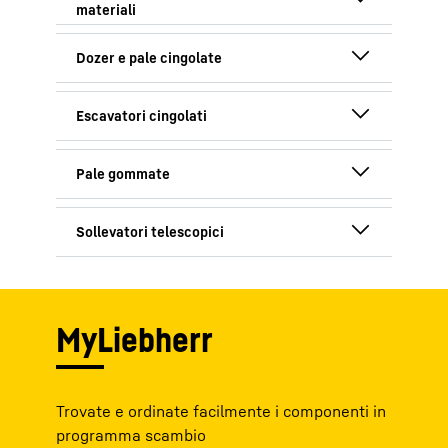
Motori Diesel
Motori Diesel
Pompe e motori idraulici
Meccanismo di rotazione
Motori Diesel
Trasmissione
Pompe e motori idraulici
Trasmissione
Componenti dipendenti dal
Motori Diesel
Pompa di distribuzione
tipo
Pompe e motori idraulici
Trasmissione
Componenti dipendenti dal
Pompe e motori idraulici
Pompa di distribuzione
tipo
Pompa di distribuzione
Pompa di distribuzione
Componenti dipendenti dal
Componenti dipendenti dal
Componenti dipendenti dal
tipo
Trasmissione
tipo
tipo
MyLiebherr
Componenti dipendenti dal
tipo
Trovate e ordinate facilmente i componenti in
programma scambio