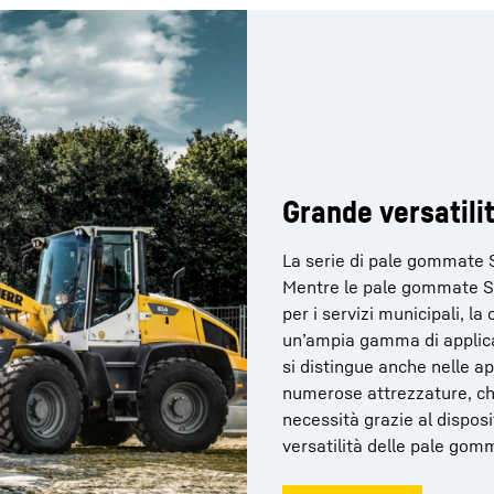
Grande versatilit
La serie di pale gommate 
Mentre le pale gommate St
per i servizi municipali, la
un’ampia gamma di applica
si distingue anche nelle app
numerose attrezzature, che
necessità grazie al dispos
versatilità delle pale gom