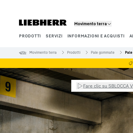
Movimento terra
PRODOTTI
SERVIZI
INFORMAZIONI E ACQUISTI
A
Segmenti di prodotto
Movimento terra
Prodotti
Pale gommate
Pale
Fare clic su SBLOCCA VI