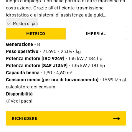
luoghi d’impiego fuori dalla portata di altre macchine da
costruzione. Grazie all’efficiente trasmissione
idrostatica e ai sistemi di assistenza alla guid...
Mostra di più
METRICO
IMPERIAL
Generazione
-
8
Peso operativo
-
21.690 - 23.047 kg
Potenza motore (ISO 9249)
-
135 kW / 184 hp
Potenza motore (SAE J1349)
-
135 kW / 181 hp
Capacità benna
-
1,90 - 4,60 m³
Consumo medio (per ora di funzionamento)
-
15,99
l/h
al
calcolatore dei consumi
Disponibilità
-
Vedi paesi