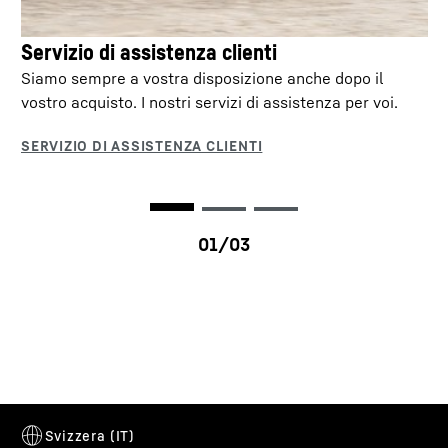
Ore di funzionamento all'anno
Servizio di assistenza clienti
Siamo sempre a vostra disposizione anche dopo il
vostro acquisto. I nostri servizi di assistenza per voi.
Prezzo del carburante in €/l
Calcolare
LR 636 Litronic