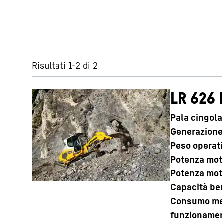
Ignora filtro
Risultati 1-2 di 2
LR 626 
Pala cingola
Generazion
Peso operat
Potenza mot
Potenza mot
Capacità be
Consumo med
funzioname