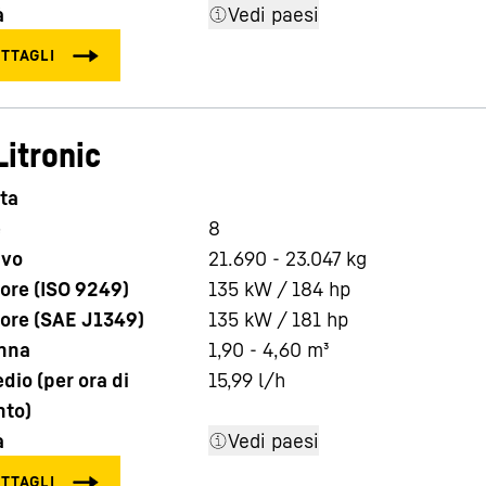
à
Vedi paesi
Litronic
ta
e
8
ivo
21.690 - 23.047 kg
ore (ISO 9249)
135 kW / 184 hp
ore (SAE J1349)
135 kW / 181 hp
nna
1,90 - 4,60 m³
io (per ora di
15,99
l/h
nto)
à
Vedi paesi