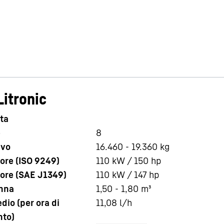
Litronic
ta
e
8
ivo
16.460 - 19.360 kg
ore (ISO 9249)
110 kW / 150 hp
ore (SAE J1349)
110 kW / 147 hp
nna
1,50 - 1,80 m³
io (per ora di
11,08
l/h
nto)