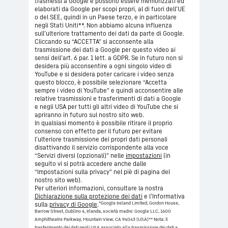
trasmessi a Google e possono essere memorizzati ed
elaborati da Google per scopi propri, al di fuori dell’UE
o del SEE, quindi in un Paese terzo, e in particolare
negli Stati Uniti**. Non abbiamo alcuna influenza
sull’ulteriore trattamento dei dati da parte di Google.
Cliccando su “ACCETTA” si acconsente alla
trasmissione dei dati a Google per questo video ai
sensi dell’art. 6 par. 1 lett. a GDPR. Se in futuro non si
desidera più acconsentire a ogni singolo video di
YouTube e si desidera poter caricare i video senza
questo blocco, è possibile selezionare “Accetta
sempre i video di YouTube” e quindi acconsentire alle
relative trasmissioni e trasferimenti di dati a Google
e negli USA per tutti gli altri video di YouTube che si
apriranno in futuro sul nostro sito web.
In qualsiasi momento è possibile ritirare il proprio
consenso con effetto per il futuro per evitare
l’ulteriore trasmissione dei propri dati personali
disattivando il servizio corrispondente alla voce
“Servizi diversi (opzionali)” nelle
impostazioni
(in
seguito vi si potrà accedere anche dalle
“Impostazioni sulla privacy” nel piè di pagina del
nostro sito web).
Per ulteriori informazioni, consultare la nostra
Dichiarazione sulla protezione dei dati
e l’Informativa
*Google Ireland Limited, Gordon House,
sulla
privacy di Google
.
Barrow Street, Dublino 4, Irlanda, società madre: Google LLC, 1600
Amphitheatre Parkway, Mountain View, CA 94043 (USA)
** Nota: il
trasferimento dei dati negli USA associato alla trasmissione dei dati a