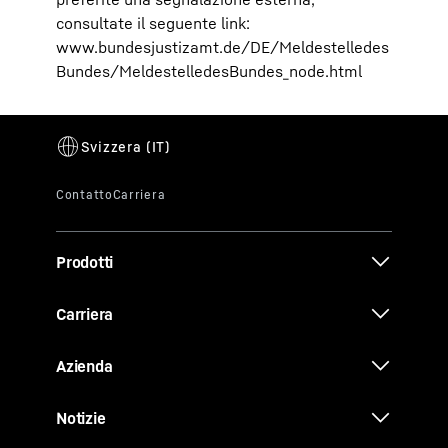
consultate il seguente link:
www.bundesjustizamt.de/DE/Meldestelledes
Bundes/MeldestelledesBundes_node.html
Prodotti
Carriera
Azienda
Notizie