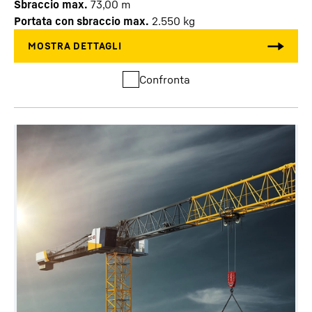
Sbraccio max.
73,00
m
Portata con sbraccio max.
2.550
kg
Confronta