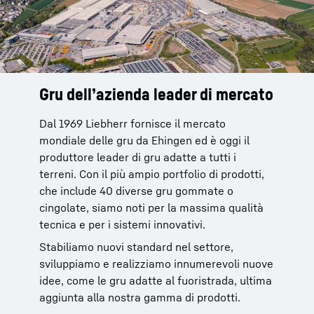
Gru dell’azienda leader di mercato
Servizio di assistenza affidabile
dal produttore
Dal 1969 Liebherr fornisce il mercato
mondiale delle gru da Ehingen ed è oggi il
Le gru di Liebherr sono affidabili. Per il
produttore leader di gru adatte a tutti i
servizio di assistenza clienti sui nostri
terreni. Con il più ampio portfolio di prodotti,
prodotti, potete contare sulla nostra rete
che include 40 diverse gru gommate o
mondiale dotata di oltre 80 sedi proprie in 35
cingolate, siamo noti per la massima qualità
Paesi, che esiste dal 1949 e si basa su 70 anni
tecnica e per i sistemi innovativi.
di esperienza.
Stabiliamo nuovi standard nel settore,
Oltre il 95% dei pezzi di ricambio è disponibile
sviluppiamo e realizziamo innumerevoli nuove
entro 24 ore. Queste prestazioni
idee, come le gru adatte al fuoristrada, ultima
incrementano il tempo di esercizio della
aggiunta alla nostra gamma di prodotti.
vostra gru e vi facilitano il lavoro.