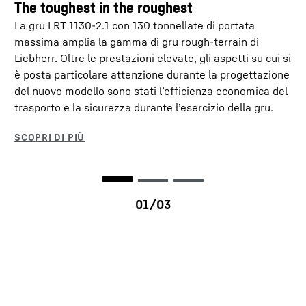
The toughest in the roughest
La gru LRT 1130-2.1 con 130 tonnellate di portata
massima amplia la gamma di gru rough-terrain di
Liebherr. Oltre le prestazioni elevate, gli aspetti su cui si
VarioBase®
è posta particolare attenzione durante la progettazione
del nuovo modello sono stati l’efficienza economica del
Con VarioBase, la stabilizzazione della gru diventa
trasporto e la sicurezza durante l’esercizio della gru.
variabile. Così ogni longherone può essere esteso
a diversi livelli, incrementando la sicurezza,
soprattutto negli spazi ristretti. Inoltre, la potenza
di carico della gru è notevolmente aumentata,
soprattutto sui longheroni e a seconda della
configurazione.