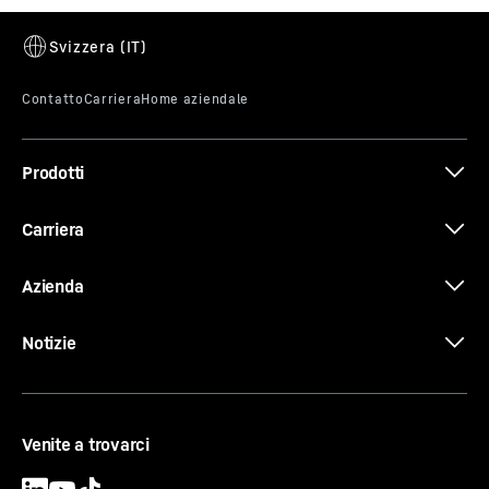
LRT 1130-2.1
Prodotti
Carriera
Azienda
AutoBallast
Notizie
La funzione AutoBallast completa
automaticamente il processo di zavorramento.
Tutte le operazioni vengono eseguite dopo aver
Venite a trovarci
premuto il pulsante una sola volta.