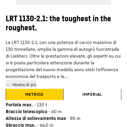
LRT 1130-2.1: the toughest in the
roughest.
La LRT 1130-2.1, con una potenza di carico massima di
130 tonnellate, amplia la gamma di autogrù fuoristrada
di Liebherr. Oltre le prestazioni elevate, gli aspetti su cui
si è posta particolare attenzione durante la
progettazione del nuovo modello sono stati l’efficienza
economica del trasporto e la...
Mostra di più
METRICO
IMPERIAL
Portata max.
-
130
t
Braccio telescopico
-
60
m
Altezza di sollevamento max
-
85
m
Sbraccio max.
-
66,0
m