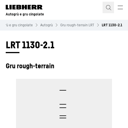
Autogrù e gru cingolate
togrù e gru cingolate
Autogrù
Gru rough-terrain LRT
LRT 1130-2.1
LRT 1130-2.1
Gru rough-terrain