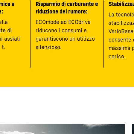
mica a
Risparmio di carburante e
Stabilizza
e:
riduzione del rumore:
La tecnolo
ella
ECOmode ed ECOdrive
stabilizza
te di
riducono i consumi e
VarioBase®
i assiali
garantiscono un utilizzo
consente d
 t.
silenzioso.
massima p
carico.