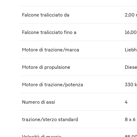
Falcone tralicciato da
2,00
Falcone tralicciato fino a
16,00
Motore di trazione/marca
Liebh
Motore di propulsione
Diesel
Motore di trazione/potenza
330
Numero di assi
4
trazione/sterzo standard
8 x 6
Velocità di marcia
85,0