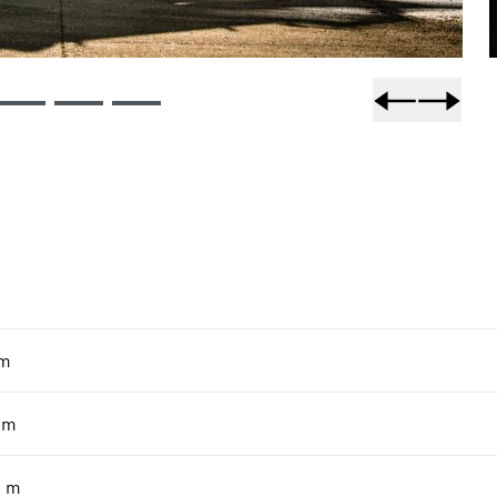
m
m
0
m