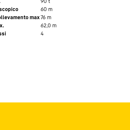
.
90
t
escopico
60
m
sollevamento max
76
m
x.
62,0
m
ssi
4