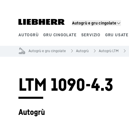
Autogrù e gru cingolate
AUTOGRÙ
GRU CINGOLATE
SERVIZIO
GRU USATE
Segmenti di prodotto
Autogrù e gru cingolate
Autogrù
Autogrù LTM
LTM 1090-4.3
Autogrù