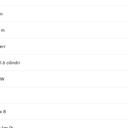
m
m
err
 6 cilindri
kW
 x 8
0
km/h