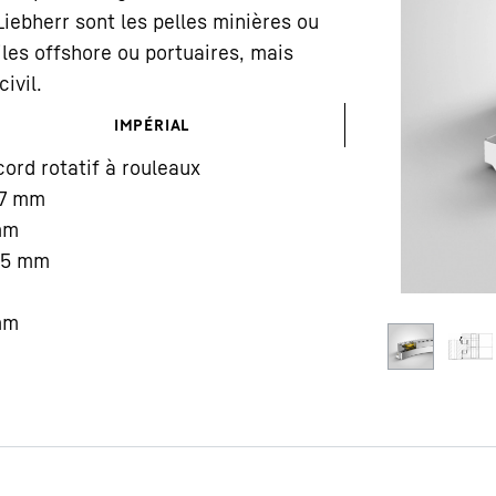
iebherr sont les pelles minières ou
iles offshore ou portuaires, mais
ivil.
IMPÉRIAL
ord rotatif à rouleaux
Carrière chez Liebherr
7
mm
mm
25
mm
mm