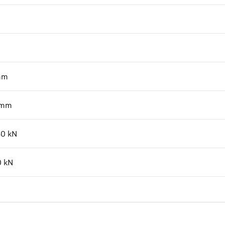
mm
mm
60
kN
0
kN