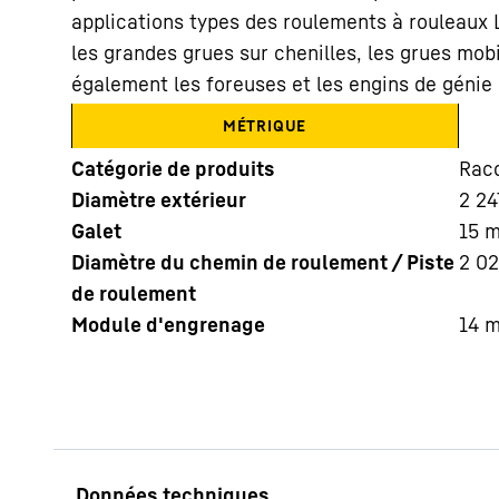
applications types des roulements à rouleaux L
les grandes grues sur chenilles, les grues mob
également les foreuses et les engins de génie c
MÉTRIQUE
Catégorie de produits
Racc
En savoir plus sur Liebherr
Diamètre extérieur
2 24
Galet
15
Diamètre du chemin de roulement / Piste
2 0
de roulement
Module d'engrenage
14