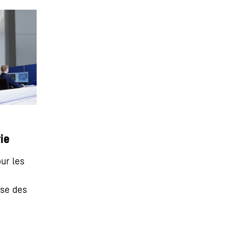
ie
ur les
ise des
a