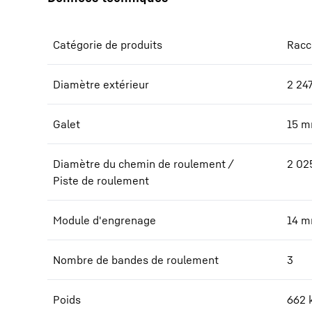
Catégorie de produits
Racc
Diamètre extérieur
2 24
Galet
15
m
Diamètre du chemin de roulement /
2 02
Piste de roulement
Module d'engrenage
14
m
Nombre de bandes de roulement
3
Poids
662