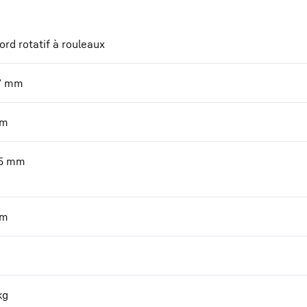
ord rotatif à rouleaux
7
mm
m
5
mm
m
kg