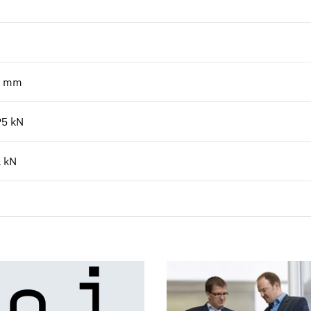
mm
95
kN
1
kN