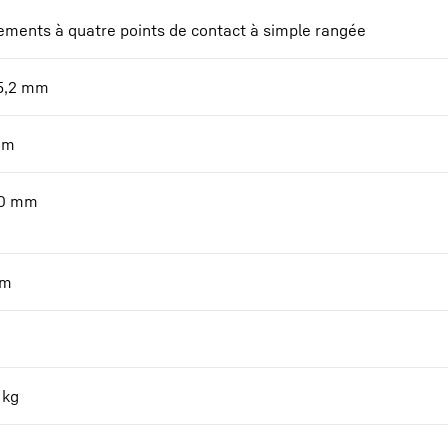
ements à quatre points de contact à simple rangée
5,2
mm
mm
0
mm
m
kg