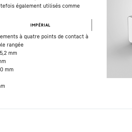
outefois également utilisés comme
IMPÉRIAL
ements à quatre points de contact à
le rangée
Carrière chez Liebherr
5,2
mm
mm
00
mm
mm