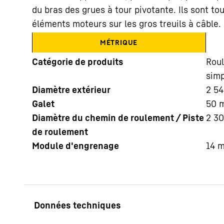
du bras des grues à tour pivotante. Ils sont t
éléments moteurs sur les gros treuils à câble.
MÉTRIQUE
Catégorie de produits
Roul
simp
En savoir plus sur Liebherr
Diamètre extérieur
2 54
Galet
50
Diamètre du chemin de roulement / Piste
2 3
de roulement
Module d'engrenage
14