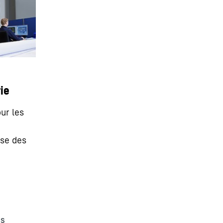
ie
ur les
ise des
a