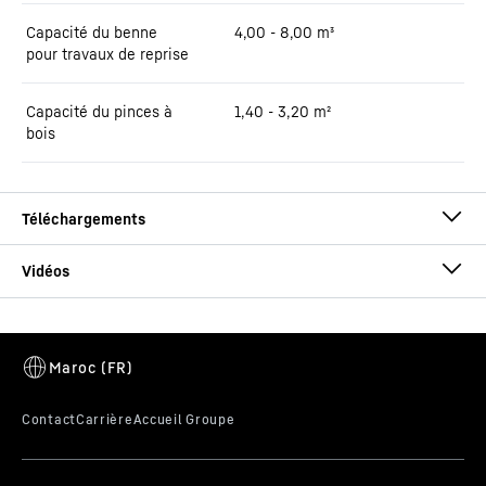
Capacité du benne
4,00 - 8,00 m³
pour travaux de reprise
Capacité du pinces à
1,40 - 3,20 m²
bois
Brochure LH 150 Port Litronic
Cette vidéo est fournie par Google*. Lorsque vous chargez cette
vidéo, vos données, y compris votre adresse IP, sont transmises à
Google et peuvent être stockées et traitées par Google,
également pour ses propres besoins, en dehors de l'UE ou de l'EEE
et donc dans un pays tiers, en particulier aux États-Unis**. Nous
n’avons aucune influence sur le traitement ultérieur des données
Brochure Manutention de bois
par Google.