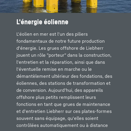
L'énergie éolienne
Pétrole et gaz
Mer profonde
Charge lourde
Déclassement
L'éolien en mer est l'un des piliers
Les grues offshore Liebherr sont utilisées
La mise en place de systèmes d'extraction de
Le déploiement de charges lourdes, telles que
Dans le cadre de l'abandon progressif des
fondamentaux de notre future production
pour l'assemblage, la réparation et la
pétrole et de gaz sous l'eau nécessite
les opérations impliquant la construction de
combustibles fossiles, le démantèlement et
d'énergie. Les grues offshore de Liebherr
fourniture de systèmes d'extraction de
l'utilisation de grues spécialement équipées.
parcs éoliens ou l'assemblage de plates-
l'enlèvement en toute sécurité des
jouent un rôle "porteur" dans la construction,
pétrole et de gaz. La capacité de
Dans ce domaine, Liebherr propose la grue à
formes pétrolières, exige le plus haut niveau
infrastructures maritimes de production de
l'entretien et la réparation, ainsi que dans
performance, la taille et la manière dont les
flèche articulée et à bras pivotant (RL-K) avec
de précision et de sécurité. Les grues offshore
pétrole et de gaz, jusqu'à leur élimination
l'éventuelle remise en marche ou le
grues sont construites varient en fonction du
un équipement pour la haute mer.
Liebherr sont conçues spécialement pour ces
professionnelle, constituent un domaine
démantèlement ultérieur des fondations, des
profil d'exigences respectif.
tâches difficiles.
d'application de plus en plus important pour
éoliennes, des stations de transformation et
les grues offshore de Liebherr. Le portefeuille
de conversion. Aujourd'hui, des appareils
comprend à la fois des gammes étroitement
offshore plus petits remplissent leurs
espacées de grues de série et des solutions
fonctions en tant que grues de maintenance
personnalisées adaptées aux besoins des
et d'entretien Liebherr sur ces plates-formes
clients.
souvent sans équipage, qu'elles soient
contrôlées automatiquement ou à distance