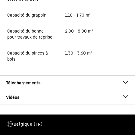
Capacité du grappin
1,10 - 1,70 m³
Capacité du benne
2,00 - 8,00 m³
pour travaux de reprise
Capacité du pinces à
1,30 - 3,60 m²
bois
Brochure LH 60 Industry Litronic
Cette vidéo est fournie par Google*. Lorsque vous chargez cette
vidéo, vos données, y compris votre adresse IP, sont transmises à
Google et peuvent être stockées et traitées par Google,