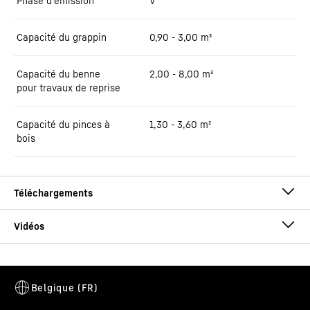
Phase d'émission
V
Capacité du grappin
0,90 - 3,00 m³
Capacité du benne
2,00 - 8,00 m³
pour travaux de reprise
Capacité du pinces à
1,30 - 3,60 m²
bois
Brochure LH 60 Port Litronic
Cette vidéo est fournie par Google*. Lorsque vous chargez cette
vidéo, vos données, y compris votre adresse IP, sont transmises à
Google et peuvent être stockées et traitées par Google,