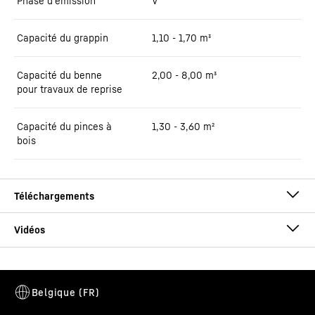
Phase d'émission
V
Capacité du grappin
1,10 - 1,70 m³
Capacité du benne
2,00 - 8,00 m³
pour travaux de reprise
Capacité du pinces à
1,30 - 3,60 m²
bois
Brochure LH 60 Industry Litronic
Cette vidéo est fournie par Google*. Lorsque vous chargez cette
vidéo, vos données, y compris votre adresse IP, sont transmises à
Google et peuvent être stockées et traitées par Google,