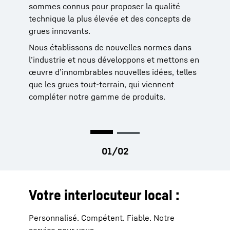
sommes connus pour proposer la qualité
d’expérience.
technique la plus élevée et des concepts de
Plus de 95 % de toutes les pièces de rechange
grues innovants.
sont disponibles dans les 24 heures. Cette
Nous établissons de nouvelles normes dans
performance augmente la durée de
l’industrie et nous développons et mettons en
fonctionnement de votre grue et facilite
œuvre d’innombrables nouvelles idées, telles
considérablement votre travail.
que les grues tout-terrain, qui viennent
compléter notre gamme de produits.
Votre interlocuteur local :
Personnalisé. Compétent. Fiable. Notre