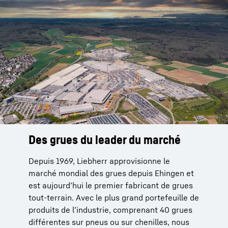
série de votre machine.
Des grues du leader du marché
La fiabilité du service du fabricant
Depuis 1969, Liebherr approvisionne le
Les grues Liebherr sont fiables. Pour le
marché mondial des grues depuis Ehingen et
service après-vente de nos produits, vous
est aujourd’hui le premier fabricant de grues
pouvez compter sur notre réseau mondial de
tout-terrain. Avec le plus grand portefeuille de
service après-vente qui compte plus de
produits de l’industrie, comprenant 40 grues
80 sites dans 35 pays. Ce réseau, qui existe
différentes sur pneus ou sur chenilles, nous
depuis 1949, se base sur 70 années