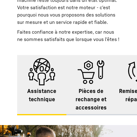
machine reste toujours dans un état optimal.
Votre satisfaction est notre moteur - c’est
pourquoi nous vous proposons des solutions
sur mesure et un service rapide et fiable.
Faites confiance à notre expertise, car nous
ne sommes satisfaits que lorsque vous l’êtes !
Assistance
Pièces de
Remise
technique
rechange et
répa
accessoires