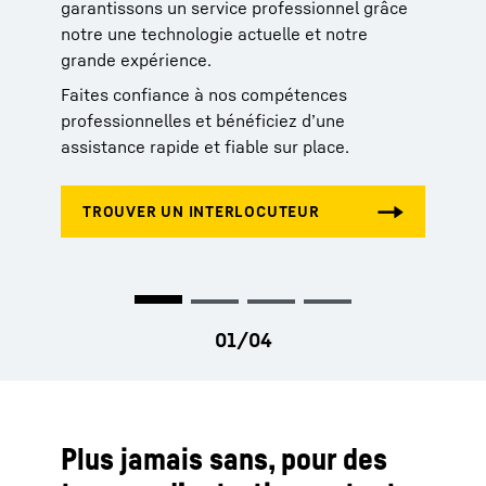
rapide de la grue sur son lieu d’utilisation,
forme de rappels, d’instructions ou dans le
garantissons un service professionnel grâce
directement depuis le service après-vente ou
cadre de concepts de formation continue.
notre une technologie actuelle et notre
la succursale de service locale.
grande expérience.
Faites confiance à nos compétences
professionnelles et bénéficiez d’une
assistance rapide et fiable sur place.
Plus jamais sans, pour des