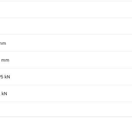
mm
mm
95
kN
1
kN