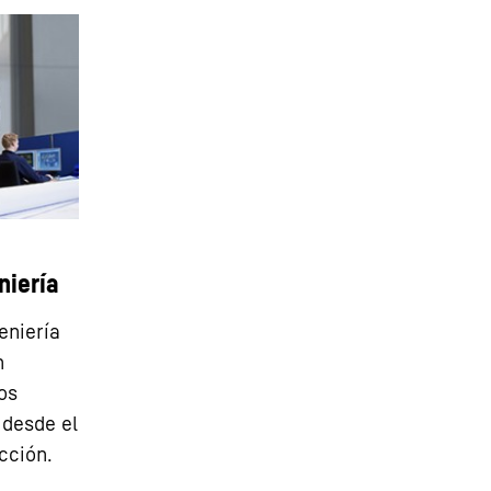
niería
eniería
n
os
desde el
cción.