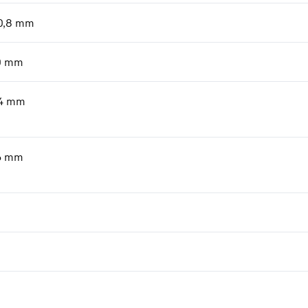
0,8
mm
0
mm
4
mm
6
mm