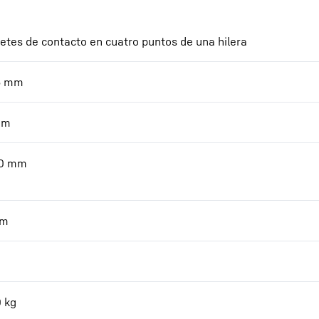
netes de contacto en cuatro puntos de una hilera
6
mm
mm
0
mm
m
0
kg