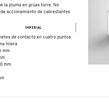
e la pluma en grúas torre. No
 de accionamiento de cabrestantes
IMPERIAL
netes de contacto en cuatro puntos
Carreras en Liebherr
na hilera
6
mm
mm
00
mm
mm