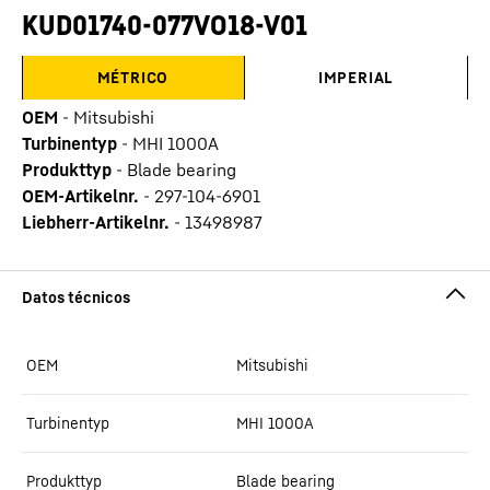
KUD01740-077VO18-V01
MÉTRICO
IMPERIAL
OEM
-
Mitsubishi
Turbinentyp
-
MHI 1000A
Produkttyp
-
Blade bearing
OEM-Artikelnr.
-
297-104-6901
Liebherr-Artikelnr.
-
13498987
OEM
Mitsubishi
Turbinentyp
MHI 1000A
Produkttyp
Blade bearing