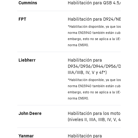
Cummins
Habilitación para QSB 4.5/QSB 6.7 (
FPT
Habilitación para D924/NEF (N45) (n
*Habilitación disponible, ya que los combustib
norma EN15940 también están cubiertos por l
embargo, esto no se aplica a la UE-AGS IV, ya 
norma EN590.
Liebherr
Habilitación para
D934/D936/D944/D956/D9508/D951
IIIA/IIIB, IV, V y 4f*)
*Habilitación disponible, ya que los combustib
norma EN15940 también están cubiertos por l
embargo, esto no se aplica a la UE-AGS IV, ya 
norma EN590.
John Deere
Habilitación para los motores 40
(niveles II, IIIA, IIIB, IV, V, 4f)
Yanmar
Habilitación para