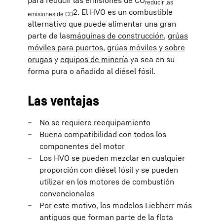
para reducir las emisiones de CO
reducir las
2. El HVO es un combustible
emisiones de CO
alternativo que puede alimentar una gran
parte de las
máquinas de construcción
,
grúas
móviles para puertos
,
grúas móviles y sobre
orugas
y
equipos de minería
ya sea en su
forma pura o añadido al diésel fósil.
Las ventajas
No se requiere reequipamiento
Buena compatibilidad con todos los
componentes del motor
Los HVO se pueden mezclar en cualquier
proporción con diésel fósil y se pueden
utilizar en los motores de combustión
convencionales
Por este motivo, los modelos Liebherr más
antiguos que forman parte de la flota