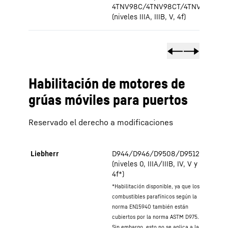
4TNV98C/4TNV98CT/4TNV88C/4T
(niveles IIIA, IIIB, V, 4f)
Habilitación de motores de
grúas móviles para puertos
Reservado el derecho a modificaciones
Liebherr
D944/D946/D9508/D9512
(niveles 0, IIIA/IIIB, IV, V y
4f*)
*Habilitación disponible, ya que los
combustibles parafínicos según la
norma EN15940 también están
cubiertos por la norma ASTM D975.
Sin embargo, esto no se aplica a la