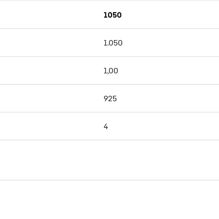
1050
1.050
1,00
925
4