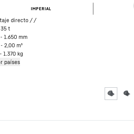
IMPERIAL
aje directo / /
 35 t
- 1.650
mm
 - 2,00
m³
Carreras en Liebherr
- 1.370
kg
r países