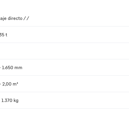
aje directo / /
35 t
- 1.650
mm
- 2,00
m³
 1.370
kg