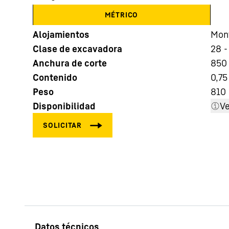
MÉTRICO
Alojamientos
Mont
Clase de excavadora
28 -
Anchura de corte
850 
Contenido
0,75
Más información acerca de la sociedad
Peso
810 
Disponibilidad
Ve