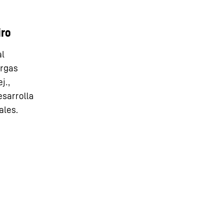
iro
al
argas
j.,
esarrolla
ales.