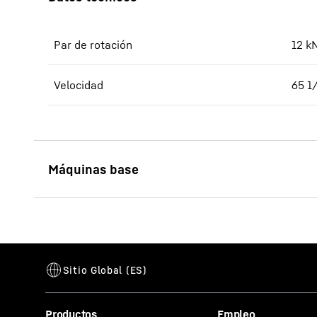
Par de rotación
12
k
Velocidad
65
1
LRH 100.1
Máquina de hinca (serie LRH)
Longitud máx. del pilote
19,5
m
Peso máx. de pilote
8
t
Inclinación del mástil
1:3
Productos
Empleo