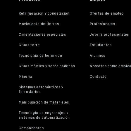
Ajuste de la altura del mástil
4
m
Peso martillo máx. (incl. la maza)
9.600
kg