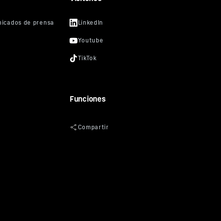
 mástil
4
m
l. la maza)
9.600
kg
Funciones