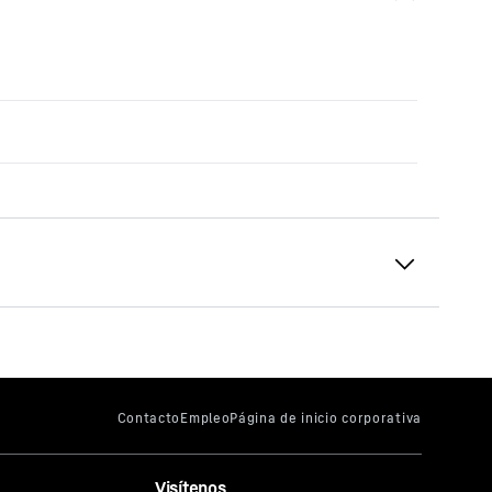
lugged
ie LRH)
te
19,5
m
8
t
1:3
Visítenos