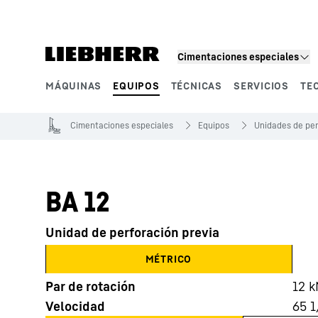
Cimentaciones especiales
MÁQUINAS
EQUIPOS
TÉCNICAS
SERVICIOS
TE
Segmentos de producto
Cimentaciones especiales
Equipos
Unidades de per
BA 12
Unidad de perforación previa
MÉTRICO
Par de rotación
12
k
Velocidad
65
1