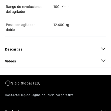
Rango de revoluciones
100 r/min
del agitador
Peso con agitador
12.600
kg
doble
Folleto mezcladoras de eje vertical
Este vídeo ha sido facilitado por Google*. Al cargar este vídeo, sus
datos, incluida su dirección IP, se transmiten a Google, y pueden
ser almacenados y procesados por Google, también para sus
propios fines, fuera de la UE o del EEE y, por tanto, en un tercer
país, en particular en EE. UU.**. No tenemos influencia sobre el
consiguiente tratamiento de datos por parte de Google.