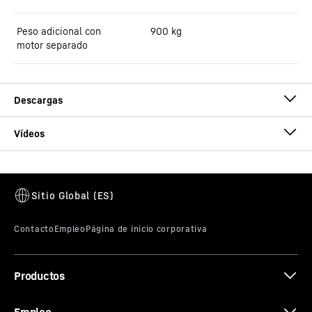
Peso adicional con
900
kg
motor separado
Folleto hormigonera sobre camión
Este vídeo ha sido facilitado por Google*. Al cargar este vídeo, sus
datos, incluida su dirección IP, se transmiten a Google, y pueden
ser almacenados y procesados por Google, también para sus
propios fines, fuera de la UE o del EEE y, por tanto, en un tercer
país, en particular en EE. UU.**. No tenemos influencia sobre el
consiguiente tratamiento de datos por parte de Google.
Productos
Al pulsar en «ACEPTAR», da su consentimiento para la transmisión
de datos a Google para este vídeo de conformidad con el art. 6,
apartado 1, inciso a, del RGPD. Si no desea dar su consentimiento
a cada vídeo de YouTube de forma individual en el futuro y