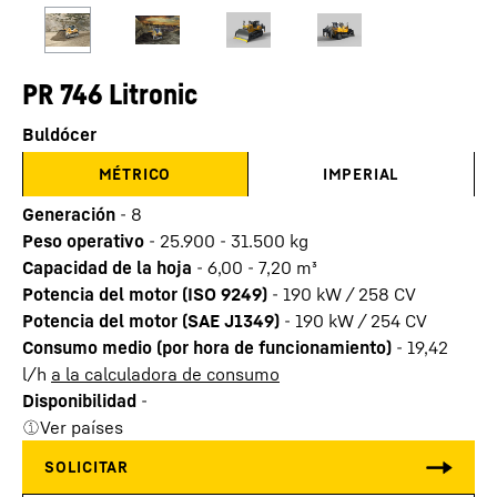
PR 746 Litronic
Buldócer
MÉTRICO
IMPERIAL
Generación
-
8
Peso operativo
-
25.900 - 31.500 kg
Capacidad de la hoja
-
6,00 - 7,20 m³
Potencia del motor (ISO 9249)
-
190 kW / 258 CV
Potencia del motor (SAE J1349)
-
190 kW / 254 CV
Consumo medio (por hora de funcionamiento)
-
19,42
l/h
a la calculadora de consumo
Disponibilidad
-
Ver países