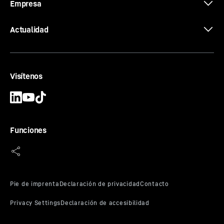
Empresa
Consumo medio de combustible
Catálogo Gestión de residuos
Actualidad
Horas de funcionamiento al año
Visítenos
El programa de maquinaria de
Precio del combustible en €/l
movimiento de tierras
Funciones
Calcule
Información de equipamiento:
Buldóceres PR 716 – PR 766