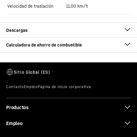
Velocidad de traslación
11,00 km/h
Catálogo Manipulación de la madera
Calculadora de consumo
Introduzca los datos de su máquina y calcule su propio
ahorro
Catálogo PR 746 Litronic - PR 756
Productos
Litros por hora de funcionamiento
Litronic
19,42 l/h
Total de horas de funcionamiento de todas las máquinas
Empleo
216.884,63 h