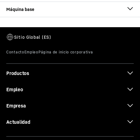
Catálogo Pulpos
LH 60 M High Rise Industry Litronic
Generación
-
6
Alcance
-
20
m
Peso operativo
-
67.300 - 72.600 kg
Potencia del motor (ISO 9249)
-
190 kW / 258 CV
Maxima potencia del sistema
Brochure Quick Coupling Systems
-
334
kW
Productos
Nivel de emisión
-
V
Disponibilidad
-
Empleo
Ver países
Empresa
Actualidad
LH 60 M Industry Litronic