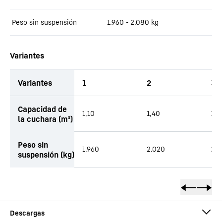
Peso sin suspensión
1.960 - 2.080
kg
Variantes
Variantes
1
2
3
Capacidad de
1,10
1,40
1,7
la cuchara (m³)
Peso sin
1.960
2.020
2.
suspensión (kg)