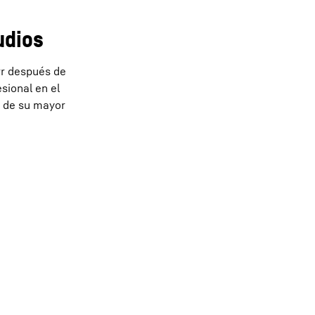
udios
rr después de
sional en el
, de su mayor