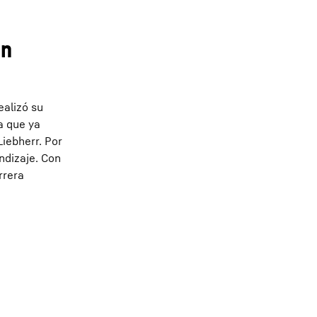
an
ealizó su
a que ya
iebherr. Por
ndizaje. Con
rrera