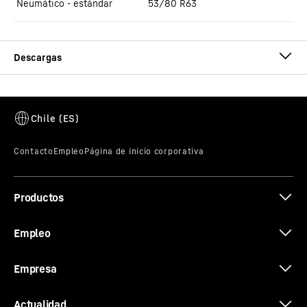
Neumático - estándar
53/80 R63
T 274 brochure
Productos
Whitepaper: Modular maintenance
Empleo
Empresa
Actualidad