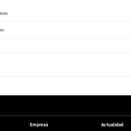
mm
m
a sido facilitado por Google*. Al cargar este vídeo, sus datos, incluid
Empresa
Actualidad
P, se transmiten a Google, y pueden ser almacenados y procesados po