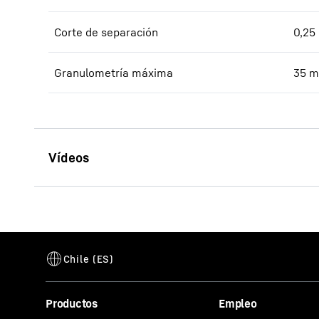
Corte de separación
0,25
Granulometría máxima
35
m
Este vídeo h
Productos
Empleo
dirección I