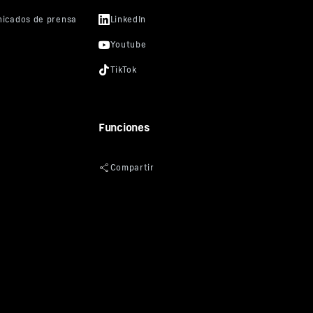
 un
nte
oogle
no desea
y
ar
tivas
Tube a
Funciones
ra el
vicio
er
uestro
e
sa matriz:
a EE. UU.
ión Europea