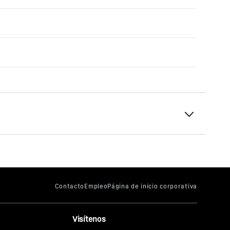
a su
Visítenos
r