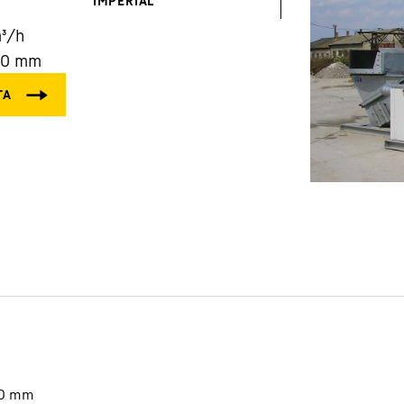
IMPERIAL
³/h
00
mm
Carreras en Liebherr
0
mm