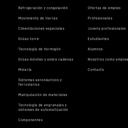
Google, tamb
tercer país,
tratamiento
Al pulsar e
para este ví
dar su cons
prefiere po
siempre víd
transmision
los que acc
Puede retir
futuro y ev
correspondi
posteriorme
sitio web).
Para más in
privacidad
d
Google LLC, 16
asociada a la t
de 10 de julio 