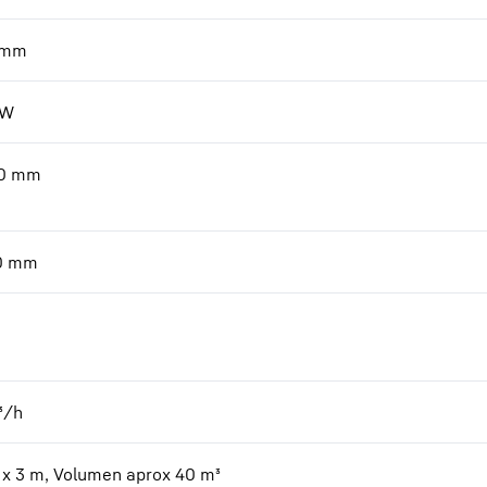
mm
kW
0
mm
0
mm
³/h
3 x 3 m, Volumen aprox 40 m³