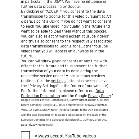
in particular in the USA**. We have no influence on
further data processing by Google.
By clicking on “ACCEPT”, you consent to the data
transmission to Google for this video pursuant to Art.
6 para. 1 point a GDPR. If you do not want to consent
to each YouTube video individually in the future and
want to be able to load them without this blocker,
you can also select “Always accept YouTube videos”
and thus also consent to the respectively associated
data transmissions to Google for all other YouTube
videos that you will access on our website in the
future.
You can withdraw given consents at any time with
effect for the future and thus prevent the further
transmission of your data by deselecting the
respective service under “Miscellaneous services
(optional)” in the
settings
(later also accessible via
the “Privacy Settings” in the footer of our website).
For further information, please refer to our
Data
*
Protection Declaration
and the Google
Privacy Policy
.
Google Ireland Limited, Gordon House, Barrow Street, Dublin 4, Ireland;
parent company: Google LLC, 1600 Amphitheatre Parkway, Mountain
View, CA 94043, USA
** Note: The data transfer to the USA associated
with the data transmission to Google takes place on the basis of the
European Commission’s adequacy decision of 10 July 2023 (EU-U.S.
Data Privacy Framework).