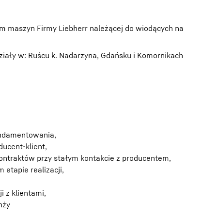
em maszyn Firmy Liebherr należącej do wiodących na
działy w: Ruścu k. Nadarzyna, Gdańsku i Komornikach
undamentowania,
ducent-klient,
kontraktów przy stałym kontakcie z producentem,
etapie realizacji,
 z klientami,
nży