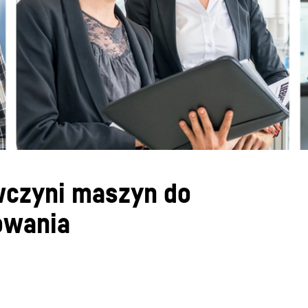
Liebherr careers
czyni maszyn do
owania