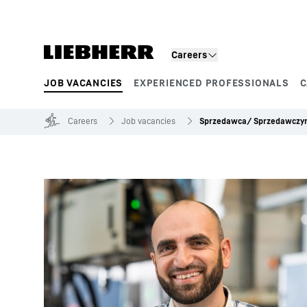
Skip to content
Careers
JOB VACANCIES
EXPERIENCED PROFESSIONALS
C
Product segments
Careers
Job vacancies
Sprzedawca/ Sprzedawczyn