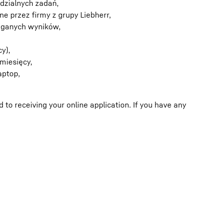
dzialnych zadań,
 przez firmy z grupy Liebherr,
ąganych wyników,
y),
miesięcy,
aptop,
o receiving your online application. If you have any