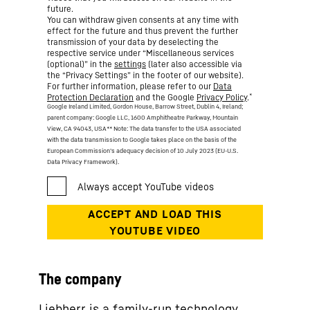
future.
You can withdraw given consents at any time with
effect for the future and thus prevent the further
transmission of your data by deselecting the
respective service under “Miscellaneous services
(optional)” in the
settings
(later also accessible via
the “Privacy Settings” in the footer of our website).
For further information, please refer to our
Data
*
Protection Declaration
and the Google
Privacy Policy
.
Google Ireland Limited, Gordon House, Barrow Street, Dublin 4, Ireland;
parent company: Google LLC, 1600 Amphitheatre Parkway, Mountain
View, CA 94043, USA
** Note: The data transfer to the USA associated
with the data transmission to Google takes place on the basis of the
European Commission’s adequacy decision of 10 July 2023 (EU-U.S.
Data Privacy Framework).
The company
Liebherr is a family-run technology