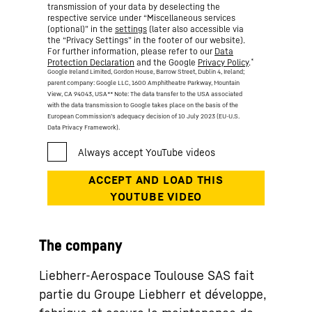
transmission of your data by deselecting the
respective service under “Miscellaneous services
(optional)” in the
settings
(later also accessible via
the “Privacy Settings” in the footer of our website).
For further information, please refer to our
Data
*
Protection Declaration
and the Google
Privacy Policy
.
Google Ireland Limited, Gordon House, Barrow Street, Dublin 4, Ireland;
parent company: Google LLC, 1600 Amphitheatre Parkway, Mountain
View, CA 94043, USA
** Note: The data transfer to the USA associated
with the data transmission to Google takes place on the basis of the
European Commission’s adequacy decision of 10 July 2023 (EU-U.S.
Data Privacy Framework).
The company
Liebherr-Aerospace Toulouse SAS fait
partie du Groupe Liebherr et développe,