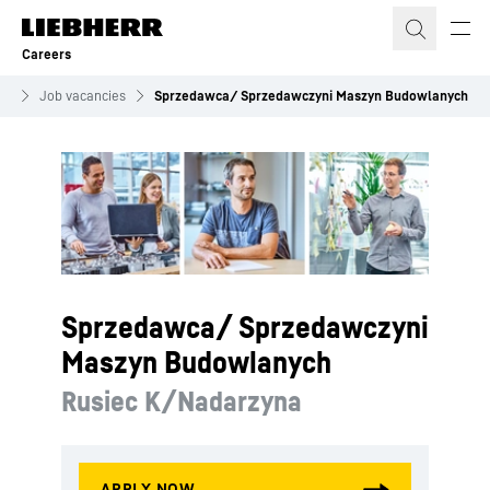
Skip to content
Careers
rs
Job vacancies
Sprzedawca/ Sprzedawczyni Maszyn Budowlanych
Sprzedawca/ Sprzedawczyni
Maszyn Budowlanych
Rusiec K/Nadarzyna