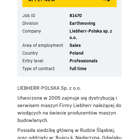
Job ID
81470
Division
Earthmoving
Company
Liebherr-Polska sp. z
o.o.
Area of employment
Sales
Country
Poland
Entry level
Professionals
Type of contract
full time
LIEBHERR-POLSKA Sp. z o.o.
Utworzona w 2005 zajmuje się dystrybucją i
serwisem maszyn Firmy Liebherr należącej do
wiodących na świecie producentów maszyn
budowlanych.
Posiada siedzibę główną w Rudzie Śląskiej,
oraz oddziały w: Ruścu k. Nadarzyna, Gdańsku