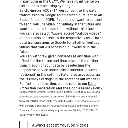
in particular in the USA**. We have no influence on
further data processing by Google.
By clicking on “ACCEPT”, you consent to the data
transmission to Google for this video pursuant to Art.
6 para. 1 point a GDPR. If you do not want to consent
to each YouTube video individually in the future and
want to be able to load them without this blocker,
you can also select “Always accept YouTube videos”
and thus also consent to the respectively associated
data transmissions to Google for all other YouTube
videos that you will access on our website in the
future.
You can withdraw given consents at any time with
effect for the future and thus prevent the further
transmission of your data by deselecting the
respective service under “Miscellaneous services
(optional)” in the
settings
(later also accessible via
the “Privacy Settings” in the footer of our website).
For further information, please refer to our
Data
*
Protection Declaration
and the Google
Privacy Policy
.
Google Ireland Limited, Gordon House, Barrow Street, Dublin 4, Ireland;
parent company: Google LLC, 1600 Amphitheatre Parkway, Mountain
View, CA 94043, USA
** Note: The data transfer to the USA associated
with the data transmission to Google takes place on the basis of the
European Commission’s adequacy decision of 10 July 2023 (EU-U.S.
Data Privacy Framework).