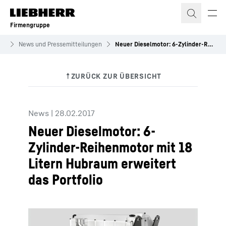
Zum Inhalt springen
Firmengruppe
es
News und Pressemitteilungen
Neuer Dieselmotor: 6-Zylinder-Reihenmotor mit 18 Litern Hubraum erweitert das Portfolio
News
|
28.02.2017
Neuer Dieselmotor: 6-
Zylinder-Reihenmotor mit 18
Litern Hubraum erweitert
das Portfolio