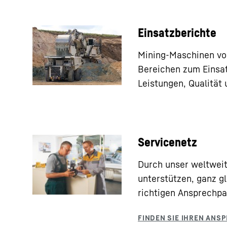
von Upgrades für Maschinen angeboten, 
Informationen im Zusammenhang mit de
sind.
unterstützen. Das Ergebnis ist eine bea
Einsatzberichte
Mining-Maschinen vo
Bereichen zum Einsatz
Technische Analysen
Leistungen, Qualität
Verfolgung von Stillstandzeiten
Vorgeschichte von Komponenten
Vorgeschichte der Ausrüstung
Servicenetz
Technische Daten
Durch unser weltweit
unterstützen, ganz gl
richtigen Ansprechpar