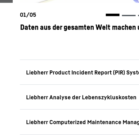
Daten aus der gesamten Welt machen un
Durch einen systematischen Datensamm
auswertungsprozess, der direkt mit den
in Verbindung steht, sowie durch unser
unsere Ingenieur-Teams entwickeln wir 
weiter. Diese Verbesserungen gelten eine
Maschinenbaureihen und andererseits w
Unsere Tochterunternehmen arbeiten mit