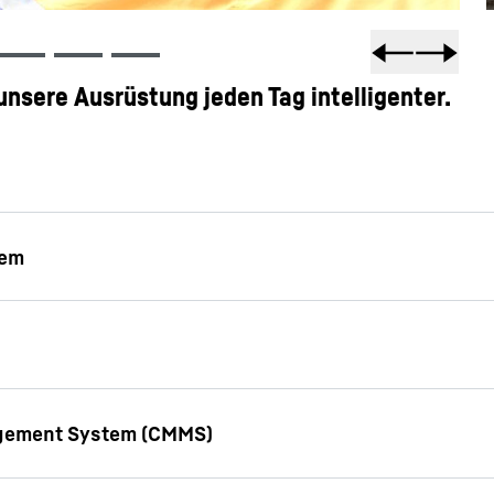
sere Ausrüstung jeden Tag intelligenter.
lungs- und -
 Liebherr Mining Werken
en Kunden-Support und
Anhand unserer vernetzt
unsere Produkte ständig
der Einsatzpraxis unsere
rseits für die aktuellen
den entsprechenden Team
erden sie auch in Form
 dem leistungsfähigen CMMS Tool, um alle erforderli