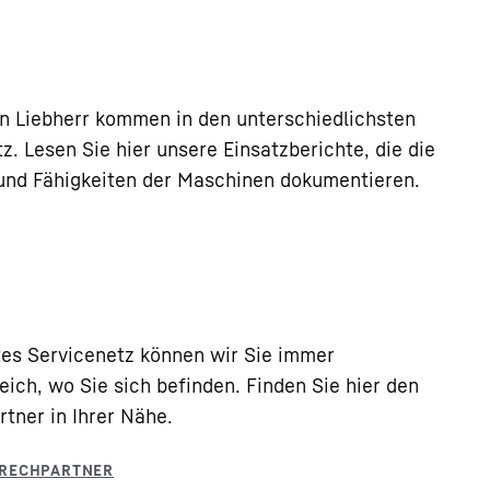
Komponenten und die Zuv
die bereits im Einsatz
n Maschinen aufzuzeichnen und um so die Kunden bes
Die Ergebnisse hiervon d
chtliche Datenbank, die Folgendes ermöglicht:
Experten für Qualitätssi
Produkte. Diese Daten w
n Liebherr kommen in den unterschiedlichsten
Wartungskosten- sowie d
. Lesen Sie hier unsere Einsatzberichte, die die
unserer vollumfängliche
 und Fähigkeiten der Maschinen dokumentieren.
Contracts (MARC) sicherz
es Servicenetz können wir Sie immer
eich, wo Sie sich befinden. Finden Sie hier den
tner in Ihrer Nähe.