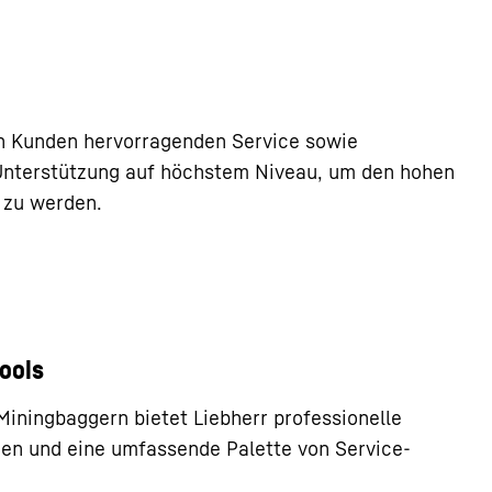
Grafische Planu
en Kunden hervorragenden Service sowie
nterstützung auf höchstem Niveau, um den hohen
Ausrüstungsplanung
 zu werden.
Arbeitsplanung
Teileprognose
Komponentenüberwach
Tools
Miningbaggern bietet Liebherr professionelle
en und eine umfassende Palette von Service-