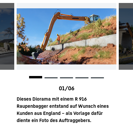
 ein R
Dieses Diorama mit einem R 916
Mit Ab
Raupenbagger entstand auf Wunsch eines
zwei 
Kunden aus England – als Vorlage dafür
geword
hrt
diente ein Foto des Auftraggebers.
R 922.