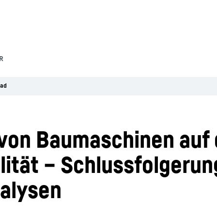
R
oad
g von Baumaschinen auf
lität – Schlussfolgeru
alysen