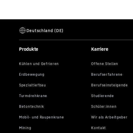
Mehr über die Firmengruppe
Produkte
Karriere