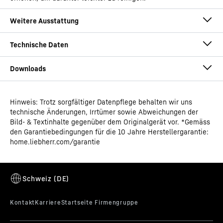
Hinweis: Trotz sorgfältiger Datenpflege behalten wir uns
Gebrauchsanweisung
technische Änderungen, Irrtümer sowie Abweichungen der
Produktgruppe
Laborkühlgerät mit
Bild- & Textinhalte gegenüber dem Originalgerät vor. *Gemäss
Umluftkühlung
den Garantiebedingungen für die 10 Jahre Herstellergarantie:
home.liebherr.com/garantie
Klassifizierung
Performance
Alarm-Test
GTIN
Maßskizze
9005382248935
Nur ein Alarm, der ausgelöst wird, ist ein guter Alarm.
Mit dem Alarmtest kann die Funktionsfähigkeit der
Vertriebsartikelnummer
994480751
internen sowie eventuell einer extern angeschlossenen