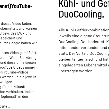
Kühl- und Ge
DuoCooling.
 dieses Video laden,
 übermittelt und können
Alle Kühl-Gefrierkombination
EU bzw. des EWR und
jeweils eine eigene Steueru
espeichert und
DuoCooling. Das bedeutet: Kü
 durch Google haben wir
miteinander verbunden und s
dieses Video gemäß Art.
statt. Der Vorteil: DuoCooli
e ein. Wenn Sie künftig
bleiben länger frisch und ha
 und diese ohne diesen
eingelagerten Lebensmittel a
„YouTube-Videos immer
übertragen werden.
en YouTube-Videos,
 werden, in die jeweils
illigen.
g für die Zukunft
aten verhindern, indem
(optional)“ in den
site ).