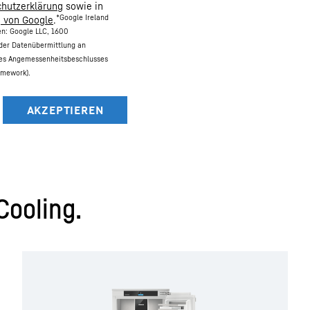
hutzerklärung
sowie in
*Google Ireland
g von Google
.
en: Google LLC, 1600
 der Datenübermittlung an
des Angemessenheitsbeschlusses
amework).
Cooling.