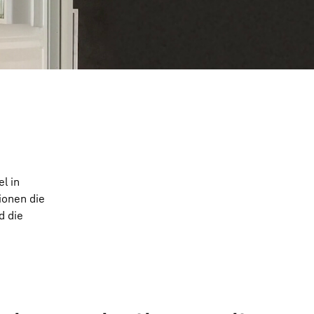
l in
ionen die
d die