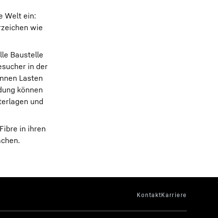
e Welt ein:
rzeichen wie
lle Baustelle
esucher in der
önnen Lasten
ndung können
terlagen und
ibre in ihren
ächen.