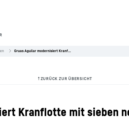
R
gen
Gruas Aguilar modernisiert Kranflotte mit sieben neuen Liebherr-Kranen News
iert Kranflotte mit sieben 