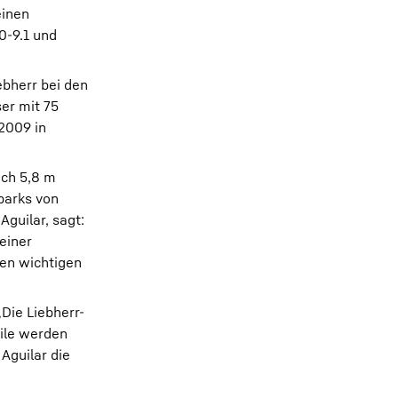
einen
0-9.1 und
ebherr bei den
er mit 75
2009 in
ich 5,8 m
parks von
Aguilar, sagt:
einer
nen wichtigen
Die Liebherr-
eile werden
Aguilar die