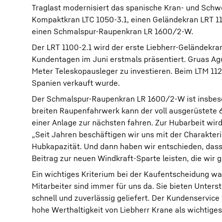
Traglast modernisiert das spanische Kran- und Schw
Kompaktkran LTC 1050-3.1, einen Geländekran LRT 110
einen Schmalspur-Raupenkran LR 1600/2-W.
Der LRT 1100-2.1 wird der erste Liebherr-Geländekra
Kundentagen im Juni erstmals präsentiert. Gruas Agui
Meter Teleskopausleger zu investieren. Beim LTM 112
Spanien verkauft wurde.
Der Schmalspur-Raupenkran LR 1600/2-W ist insbesond
breiten Raupenfahrwerk kann der voll ausgerüstete
einer Anlage zur nächsten fahren. Zur Hubarbeit wird 
„Seit Jahren beschäftigen wir uns mit der Charakteri
Hubkapazität. Und dann haben wir entschieden, dass 
Beitrag zur neuen Windkraft-Sparte leisten, die wi
Ein wichtiges Kriterium bei der Kaufentscheidung war
Mitarbeiter sind immer für uns da. Sie bieten Unter
schnell und zuverlässig geliefert. Der Kundenservice
hohe Werthaltigkeit von Liebherr Krane als wichtige