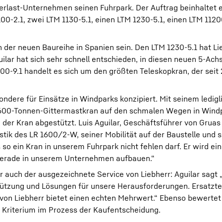
erlast-Unternehmen seinen Fuhrpark. Der Auftrag beinhaltet 
0-2.1, zwei LTM 1130-5.1, einen LTM 1230-5.1, einen LTM 1120
n der neuen Baureihe in Spanien sein. Den LTM 1230-5.1 hat Li
lar hat sich sehr schnell entschieden, in diesen neuen 5-Achs
00-9.1 handelt es sich um den größten Teleskopkran, der seit 
ere für Einsätze in Windparks konzipiert. Mit seinem ledigl
 600-Tonnen-Gittermastkran auf den schmalen Wegen in Wind
der Kran abgestützt. Luis Aguilar, Geschäftsführer von Gruas 
stik des LR 1600/2-W, seiner Mobilität auf der Baustelle und s
so ein Kran in unserem Fuhrpark nicht fehlen darf. Er wird ei
r gerade in unserem Unternehmen aufbauen.“
 auch der ausgezeichnete Service von Liebherr: Aguilar sagt „
stützung und Lösungen für unsere Herausforderungen. Ersatzt
 von Liebherr bietet einen echten Mehrwert.“ Ebenso bewertet 
s Kriterium im Prozess der Kaufentscheidung.