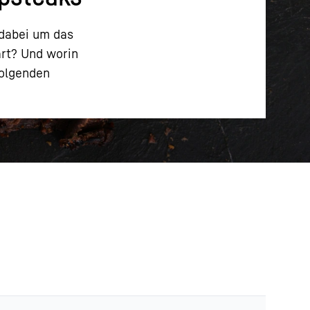
 dabei um das
art? Und worin
Folgenden