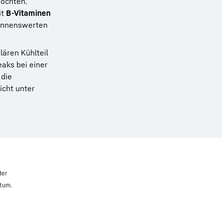
möchten.
it
B-Vitaminen
ennenswerten
ären Kühlteil
aks bei einer
 die
icht unter
der
atum.