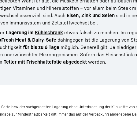
eliebten Wahl für alle, die Muskeln erhalten oder aufbauen 
chtigen Vitaminen und Mineralstoffen – vor allem beim Steak m
ffwechsel essenziell sind. Auch
Eisen, Zink und Selen
sind in n
 von Immunsystem und Zellstoffwechsel bei.
der
Lagerung im
Kühlschrank
etwas falsch zu machen. Im regul
oFresh Meat & Dairy-Safe
dahingegen ist die Lagerung von Ste
uchtigkeit
für bis zu 6 Tage
möglich. Generell gilt: Je niedriger
m unerwünschter Mikroorganismen. Sofern das Fleischstück n
em
Teller mit Frischhaltefolie abgedeckt
werden.
r Sorte bzw. der sachgerechten Lagerung ohne Unterbrechung der Kühlkette von 
 Angabe zur Mindesthaltbarkeit gilt immer das auf der Verpackung angegebene D