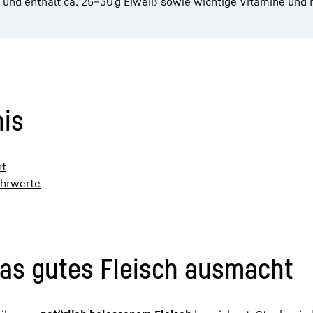
n und enthält ca. 25–30 g Eiweiß sowie wichtige Vitamine und 
nis
ht
Nährwerte
as gutes Fleisch ausmacht