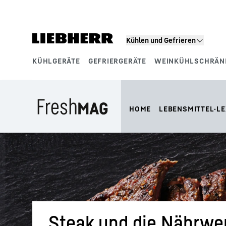
Zum Inhalt springen
Kühlen und Gefrieren
KÜHLGERÄTE
GEFRIERGERÄTE
WEINKÜHLSCHRÄN
Produktsegmente
HOME
LEBENSMITTEL-LE
Steak und die Nährwe