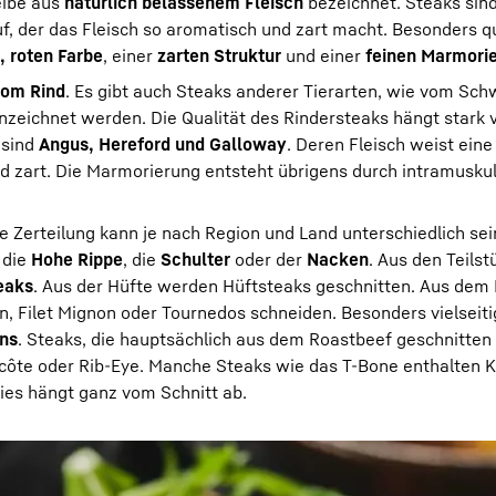
eibe aus
natürlich belassenem Fleisch
bezeichnet. Steaks sin
, der das Fleisch so aromatisch und zart macht. Besonders qu
, roten Farbe
, einer
zarten Struktur
und einer
feinen Marmori
vom Rind
. Es gibt auch Steaks anderer Tierarten, wie vom Sch
zeichnet werden. Die Qualität des Rindersteaks hängt stark 
 sind
Angus, Hereford und Galloway
. Deren Fleisch weist eine
 zart. Die Marmorierung entsteht übrigens durch intramusku
ie Zerteilung kann je nach Region und Land unterschiedlich sei
die
Hohe Rippe
, die
Schulter
oder der
Nacken
. Aus den Teils
eaks
. Aus der Hüfte werden Hüftsteaks geschnitten. Aus dem F
, Filet Mignon oder Tournedos schneiden. Besonders vielseitig
ens
. Steaks, die hauptsächlich aus dem Roastbeef geschnitten
ecôte oder Rib-Eye. Manche Steaks wie das T-Bone enthalten 
ies hängt ganz vom Schnitt ab.