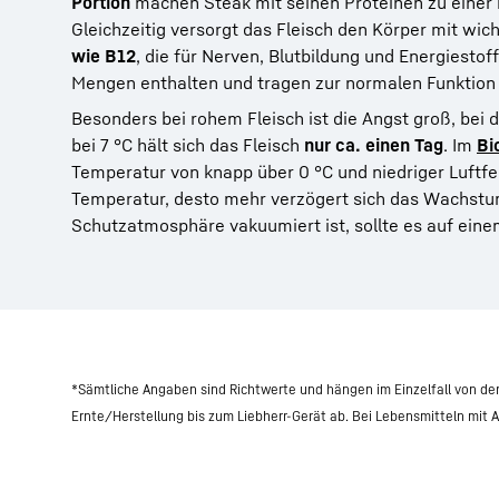
Portion
machen Steak mit seinen Proteinen zu einer b
Gleichzeitig versorgt das Fleisch den Körper mit wi
wie B12
, die für Nerven, Blutbildung und Energiesto
Mengen enthalten und tragen zur normalen Funktion
Besonders bei rohem Fleisch ist die Angst groß, bei 
bei 7 °C hält sich das Fleisch
nur ca. einen Tag
. Im
Bi
Temperatur von knapp über 0 °C und niedriger Luftfe
Temperatur, desto mehr verzögert sich das Wachstu
Schutzatmosphäre vakuumiert ist, sollte es auf ein
*Sämtliche Angaben sind Richtwerte und hängen im Einzelfall von de
Ernte/Herstellung bis zum Liebherr-Gerät ab. Bei Lebensmitteln mit