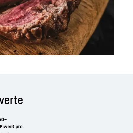
rwerte
50–
Eiweiß pro