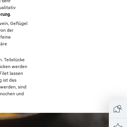
d sehr
alitativ
erung
.
wein, Geflügel
von der
 feine
läre
n. Teilstücke
tücken werden
ilet lassen
 ist das
 werden, sind
Knochen und