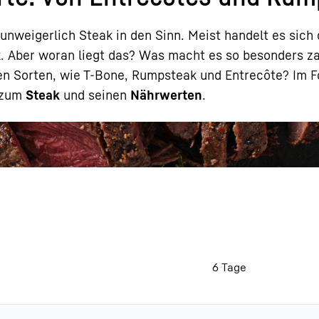
nweigerlich Steak in den Sinn. Meist handelt es sich
k
. Aber woran liegt das? Was macht es so besonders z
nen Sorten, wie T-Bone, Rumpsteak und Entrecôte? Im 
n zum
Steak
und seinen
Nährwerten
.
Karriere bei Liebherr
6 Tage