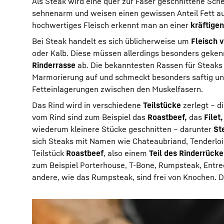
Als Steak wird eine quer zur Faser geschnittene Sch
sehnenarm und weisen einen gewissen Anteil Fett auf
hochwertiges Fleisch erkennt man an einer
kräftigen
Bei Steak handelt es sich üblicherweise um
Fleisch 
oder Kalb. Diese müssen allerdings besonders gekenn
Rinderrasse
ab. Die bekanntesten Rassen für Steaks
Marmorierung auf und schmeckt besonders saftig und
Fetteinlagerungen zwischen den Muskelfasern.
Das Rind wird in verschiedene
Teilstücke
zerlegt – d
vom Rind sind zum Beispiel das
Roastbeef,
das
Filet,
wiederum kleinere Stücke geschnitten – darunter
St
sich Steaks mit Namen wie Chateaubriand, Tenderloin
Teilstück
Roastbeef
, also einem
Teil des Rinderrück
zum Beispiel Porterhouse, T-Bone, Rumpsteak, Entr
andere, wie das Rumpsteak, sind frei von Knochen. D