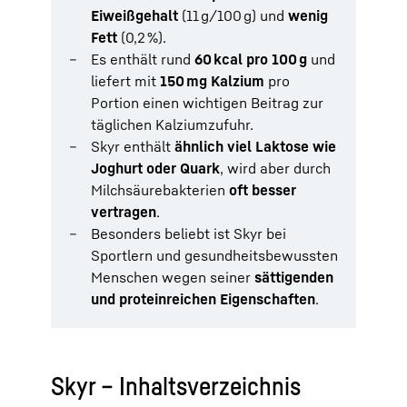
Eiweißgehalt
(11 g/100 g) und
wenig
Fett
(0,2 %).
Es enthält rund
60 kcal pro 100 g
und
liefert mit
150 mg Kalzium
pro
Portion einen wichtigen Beitrag zur
täglichen Kalziumzufuhr.
Skyr enthält
ähnlich viel Laktose wie
Joghurt oder Quark
, wird aber durch
Milchsäurebakterien
oft besser
vertragen
.
Besonders beliebt ist Skyr bei
Sportlern und gesundheitsbewussten
Menschen wegen seiner
sättigenden
und proteinreichen Eigenschaften
.
Skyr – Inhaltsverzeichnis